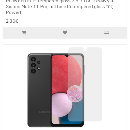
POWERTECH tempered glass 2.5D TGC-0546 για
Xiaomi Note 11 Pro, full faceΤα tempered glass της
Powert..
2,30€