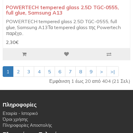
POWERTECH tempered glass 2.5D TGC-0555,
full glue, Samsung A13
POWERTECH tempered glass 2.5D TGC-0555, full
glue, Samsung A13Τα tempered glass της Powertech
παρέχο..
2,30€
1
2
3
4
5
6
7
8
9
>
>|
Εμφάνιση 1 έως 20 από 404 (21 Σελ.)
Πληροφορίες
Εταιρία - Ιστορικό
Όροι χρήσης
Πληροφορίες Αποστολής