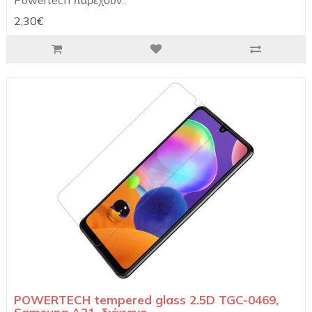
Powertech παρέχουν..
2,30€
POWERTECH tempered glass 2.5D TGC-0469,