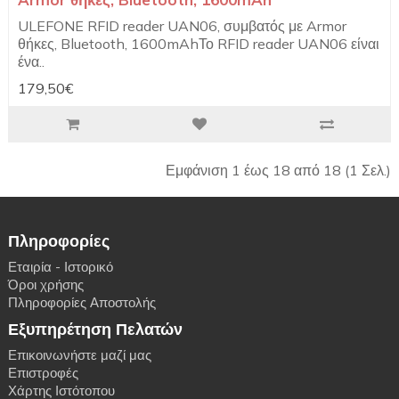
ULEFONE RFID reader UAN06, συμβατός με Armor
θήκες, Bluetooth, 1600mAhΤο RFID reader UAN06 είναι
ένα..
179,50€
Εμφάνιση 1 έως 18 από 18 (1 Σελ.)
Πληροφορίες
Εταιρία - Ιστορικό
Όροι χρήσης
Πληροφορίες Αποστολής
Εξυπηρέτηση Πελατών
Επικοινωνήστε μαζί μας
Επιστροφές
Χάρτης Ιστότοπου