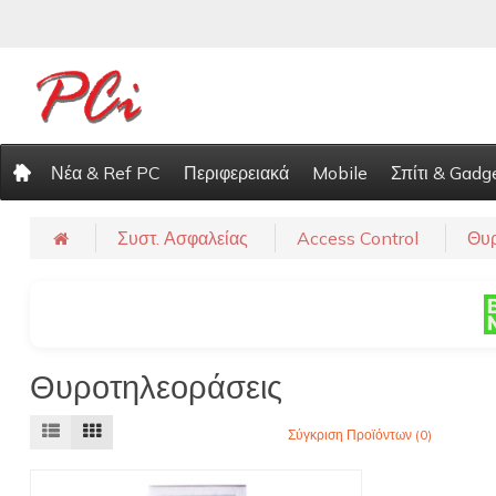
Νέα & Ref PC
Περιφερειακά
Mobile
Σπίτι & Gadg
Συστ. Ασφαλείας
Access Control
Θυρ
Θυροτηλεοράσεις
Σύγκριση Προϊόντων (0)