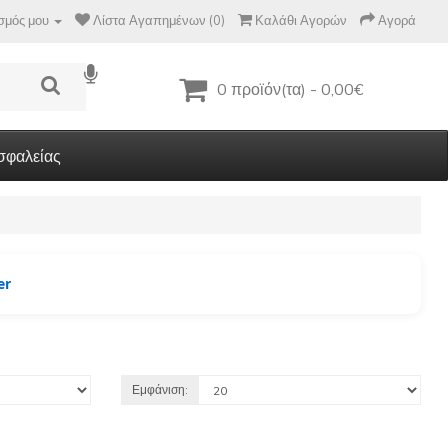
σμός μου
Λίστα Αγαπημένων (0)
Καλάθι Αγορών
Αγορά
0 προϊόν(τα) - 0,00€
σφαλείας
er
Εμφάνιση: