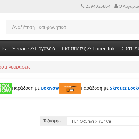
2394025554
Ο Λογαρια
ets
Service & Εργαλεία
Εκτυπωτές & Toner-Ink
Συστ. Α
οτηλεοράσεις
Παράδοση με
BoxNow
Παράδοση με
Skroutz Lock
Ταξινόμηση: