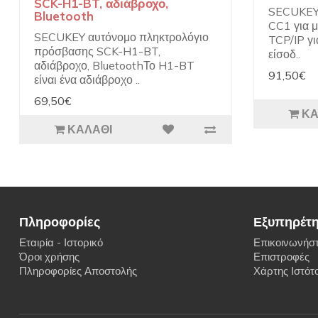
SCK-H1-BT, αδιάβροχο,
SECUKEY 
Bluetooth
CC1 για 
SECUKEY αυτόνομο πληκτρολόγιο
TCP/IP γι
πρόσβασης SCK-H1-BT,
είσοδ..
αδιάβροχο, BluetoothΤο H1-BT
91,50€
είναι ένα αδιάβροχο ..
69,50€
ΚΑ
ΚΑΛΆΘΙ
Πληροφορίες
Εξυπηρέτ
Εταιρία - Ιστορικό
Επικοινωνήστ
Όροι χρήσης
Επιστροφές
Πληροφορίες Αποστολής
Χάρτης Ιστότ