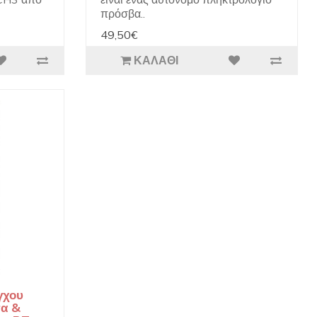
πρόσβα..
49,50€
ΚΑΛΆΘΙ
γχου
τα &