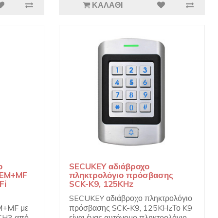
ΚΑΛΆΘΙ
ο
SECUKEY αδιάβροχο
-EM+MF
πληκτρολόγιο πρόσβασης
Fi
SCK-K9, 125KHz
SECUKEY αδιάβροχο πληκτρολόγιο
M+MF με
πρόσβασης SCK-K9, 125KHzΤο K9
 CH3 από
είναι ένας αυτόνομο πληκτρολόγιο