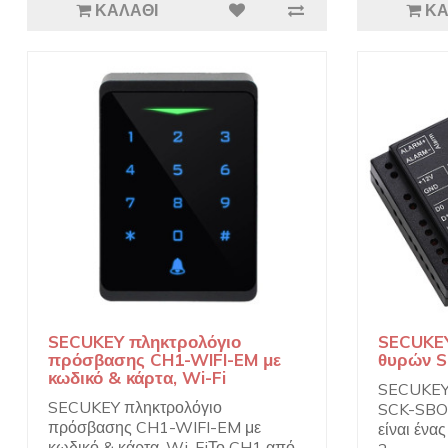
ΚΑΛΆΘΙ
ΚΑ
SECUKEY πληκτρολόγιο
SECUKEY
πρόσβασης CH1-WIFI-EM με
θυρών S
κωδικό & κάρτα, Wi-Fi
SECUKEY 
SECUKEY πληκτρολόγιο
SCK-SBOA
πρόσβασης CH1-WIFI-EM με
είναι ένα
κωδικό & κάρτα, Wi-FiΤο CH1 από