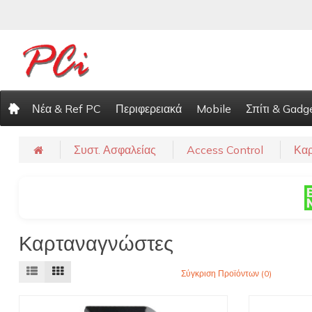
Νέα & Ref PC
Περιφερειακά
Mobile
Σπίτι & Gadg
Συστ. Ασφαλείας
Access Control
Καρ
Καρταναγνώστες
Σύγκριση Προϊόντων (0)