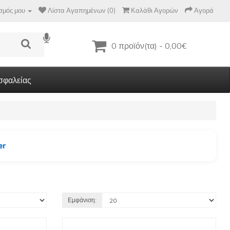
σμός μου
Λίστα Αγαπημένων (0)
Καλάθι Αγορών
Αγορά
0 προϊόν(τα) - 0,00€
σφαλείας
er
Εμφάνιση: