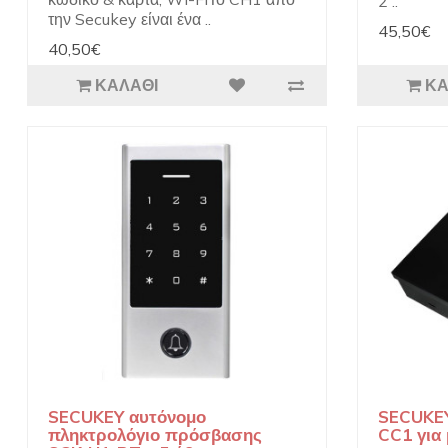
2 ..
την Secukey είναι ένα ..
45,50€
40,50€
ΚΑΛΆΘΙ
ΚΑ
SECUKEY αυτόνομο
SECUKEY
πληκτρολόγιο πρόσβασης
CC1 για