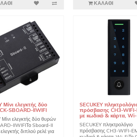
ΛΆΘΙ
ΚΑΛΆΘΙ
 Μίνι ελεγκτής δύο
SECUKEY πληκτρολόγι
CK-SBOARD-IIWIFI
πρόσβασης CH3-WIFI
με κωδικό & κάρτα, Wi-
Μίνι ελεγκτής δύο θυρών
SECUKEY πληκτρολόγιο
RD-IIWIFIΤο Sboard-II
πρόσβασης CH3-WIFI-E
ς ελεγκτής διπλού ρελέ για
κωδικό & κάρτα, Wi-FiΤο