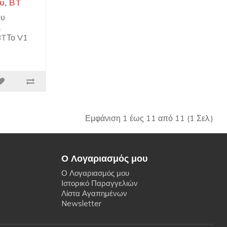
υ, BT
ου
&
BTΤο V1
Εμφάνιση 1 έως 11 από 11 (1 Σελ.)
Ο Λογαριασμός μου
Ο Λογαριασμός μου
Ιστορικό Παραγγελιών
Λίστα Αγαπημένων
Newsletter