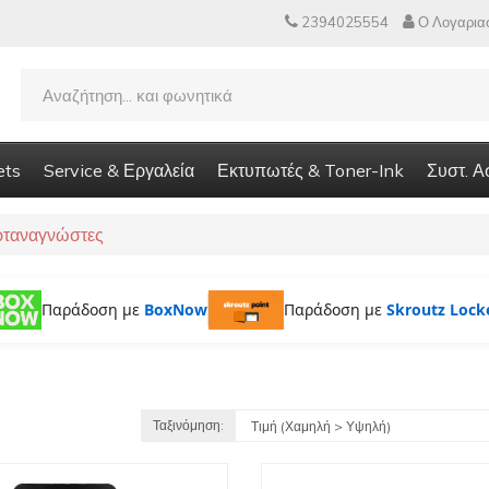
2394025554
Ο Λογαρια
ets
Service & Εργαλεία
Εκτυπωτές & Toner-Ink
Συστ. Α
ταναγνώστες
Παράδοση με
BoxNow
Παράδοση με
Skroutz Lock
Ταξινόμηση: