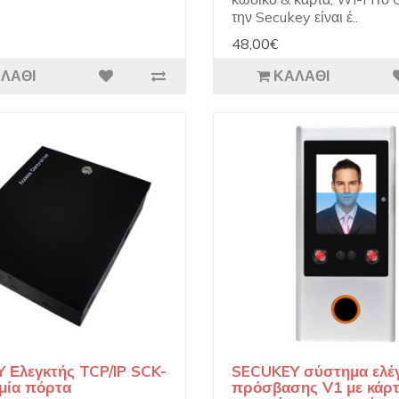
την Secukey είναι έ..
48,00€
ΛΆΘΙ
ΚΑΛΆΘΙ
 Ελεγκτής TCP/IP SCK-
SECUKEY σύστημα ελέ
 μία πόρτα
πρόσβασης V1 με κάρ