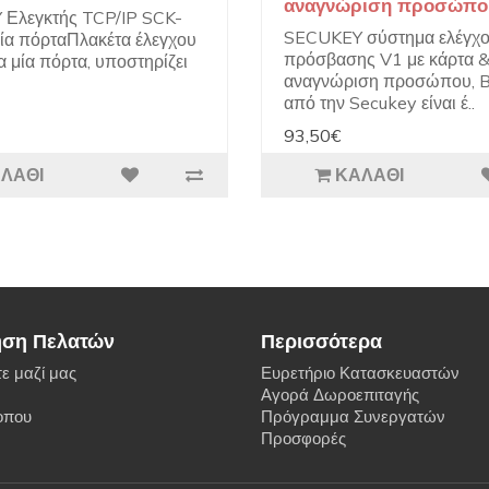
αναγνώριση προσώπο
Ελεγκτής TCP/IP SCK-
SECUKEY σύστημα ελέγχ
μία πόρταΠλακέτα έλεγχου
πρόσβασης V1 με κάρτα 
α μία πόρτα, υποστηρίζει
αναγνώριση προσώπου, 
από την Secukey είναι έ..
93,50€
ΛΆΘΙ
ΚΑΛΆΘΙ
ηση Πελατών
Περισσότερα
ε μαζί μας
Ευρετήριο Κατασκευαστών
Αγορά Δωροεπιταγής
οπου
Πρόγραμμα Συνεργατών
Προσφορές