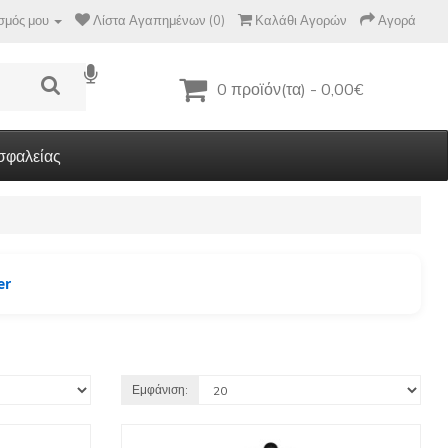
σμός μου
Λίστα Αγαπημένων (0)
Καλάθι Αγορών
Αγορά
0 προϊόν(τα) - 0,00€
σφαλείας
er
Εμφάνιση: