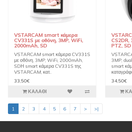
VSTARCAM smart κάμερα
VSTARC
CV331S με οθόνη, 3MP, WiFi,
CS2DR, 3
2000mAh, SD
PTZ, SD
VSTARCAM smart κάμερα CV331S
VSTARCA
με οθόνη, 3MP, WiFi, 2000mAh,
3MP, dual
SDΗ smart κάμερα CV331S της
smart κά
VSTARCAM, κατ..
καταγράφε
33,50€
34,50€
ΚΑΛΆΘΙ
ΚΑ
1
2
3
4
5
6
7
>
>|