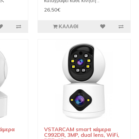
καταγράφει κάθε κίνηση ..
26,50€
ΚΑΛΆΘΙ
άμερα
VSTARCAM smart κάμερα
C992DR, 3MP, dual lens, WiFi,