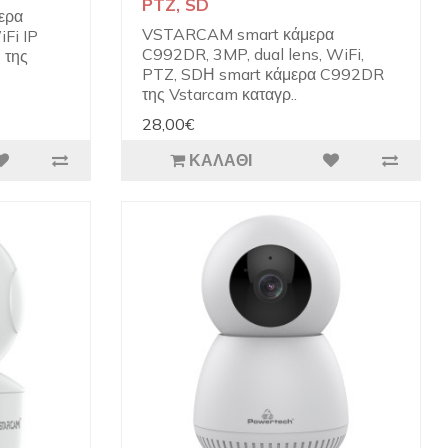
PTZ, SD
ερα
VSTARCAM smart κάμερα
Fi IP
C992DR, 3MP, dual lens, WiFi,
 της
PTZ, SDΗ smart κάμερα C992DR
της Vstarcam καταγρ..
28,00€
ΚΑΛΆΘΙ