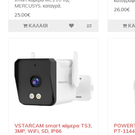
καταγράφε
MERCUSYS, καταγρά..
26,00€
25,00€
ΚΑΛΆΘΙ
ΚΑ
VSTARCAM smart κάμερα TS3,
POWERT
3MP, WiFi, SD, IP66
PT-1144,