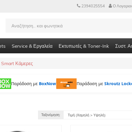
2394025554
Ο Λογαρια
ets
Service & Εργαλεία
Εκτυπωτές & Toner-Ink
Συστ. Α
Smart Κάμερες
Παράδοση με
BoxNow
Παράδοση με
Skroutz Lock
Ταξινόμηση: