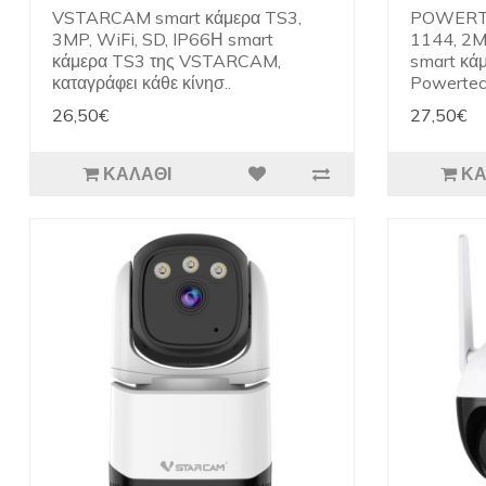
VSTARCAM smart κάμερα TS3,
POWERTE
3MP, WiFi, SD, IP66Η smart
1144, 2M
κάμερα TS3 της VSTARCAM,
smart κάμ
καταγράφει κάθε κίνησ..
Powertech
26,50€
27,50€
ΚΑΛΆΘΙ
ΚΑ