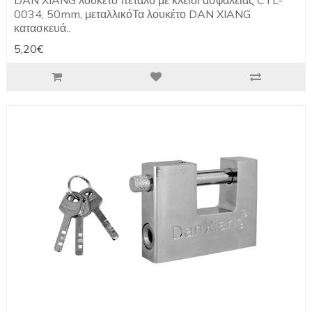
DAN XIANG λουκέτο πέταλο με κλειδί ασφαλείας CTL-
0034, 50mm, μεταλλικόΤα λουκέτο DAN XIANG
κατασκευά..
5,20€