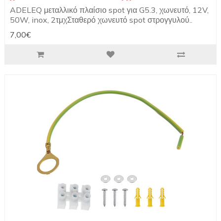
ADELEQ μεταλλικό πλαίσιο spot για G5.3, χωνευτό, 12V,
50W, inox, 2τμχΣταθερό χωνευτό spot στρογγυλού..
7,00€