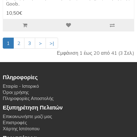
Goob..
10,50€
1
2
3
>
>|
Εμφάνιση 1 έως 20 από 41 (3 Σελ.)
Πληροφορίες
Εταιρία - Ιστορικό
Όροι χρήσης
Πληροφορίες Αποστολής
Εξυπηρέτηση Πελατών
Επικοινωνήστε μαζί μας
Επιστροφές
Χάρτης Ιστότοπου